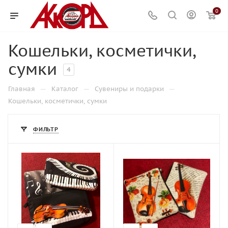
0
Кошельки, косметички,
сумки
4
—
—
—
Главная
Каталог
Сувениры и подарки
Кошельки, косметички, сумки
ФИЛЬТР