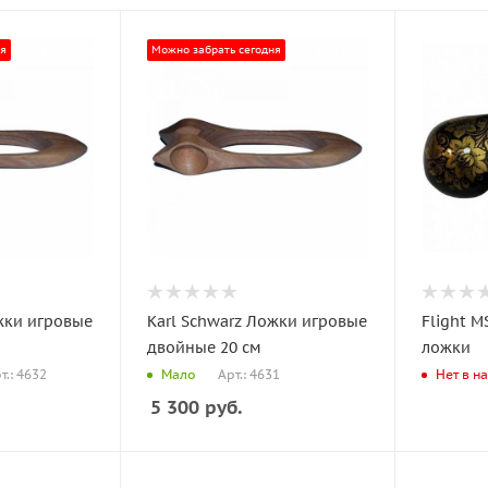
ня
Можно забрать сегодня
жки игровые
Karl Schwarz Ложки игровые
Flight 
двойные 20 см
ложки
т.: 4632
Арт.: 4631
Мало
Нет в н
5 300
руб.