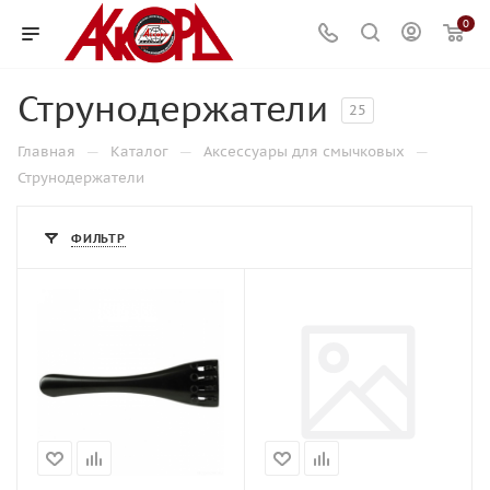
0
Струнодержатели
25
—
—
—
Главная
Каталог
Аксессуары для смычковых
Струнодержатели
ФИЛЬТР