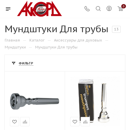
0
Мундштуки Для трубы
13
—
—
—
Главная
Каталог
Аксессуары для духовых
—
Мундштуки
Мундштуки Для трубы
ФИЛЬТР