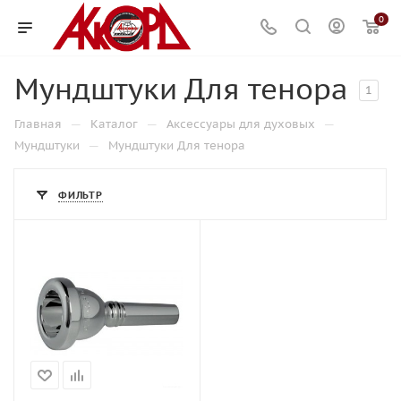
0
Мундштуки Для тенора
1
—
—
—
Главная
Каталог
Аксессуары для духовых
—
Мундштуки
Мундштуки Для тенора
ФИЛЬТР